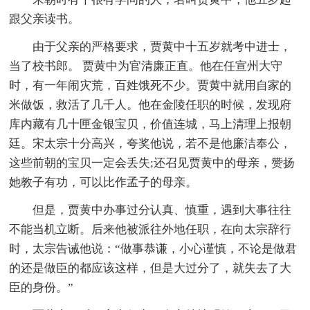
跟父亲读书。
由于父亲的严格要求，贾黄中十五岁就考中进士，
当了校书郎。 贾黄中为官清廉正直。他在任宣州大守
时，有一年闹灾荒，百姓饿死不少。贾黄中就用自家的
米做饭，救活了几千人。他在金陵任职的时候，发现府
库内藏有几十匣金银宝贝，价值连城，马上清理上报朝
廷。宋太宗十分高兴，夸奖他说，若不是他廉洁奉公，
这些前朝的宝贝一定会丢失;还召见贾黄中的母亲，赞扬
她教子有功，可以比作孟子的母亲。
但是，贾黄中办事过分认真、慎重，遇到大事往往
不能当机立断。后来他被派往外地任职，在向太宗辞行
时，太宗告诫他说：“做事恭谦，小心谨慎，不论是做君
的还是做臣的都应该这样，但是大过分了，就失去了大
臣的身份。”