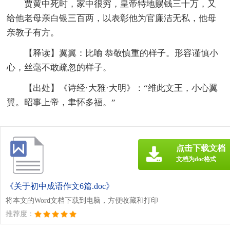
贾黄中死时，家中很穷，皇帝特地赐钱三十万，又
给他老母亲白银三百两，以表彰他为官廉洁无私，他母
亲教子有方。
【释读】翼翼：比喻 恭敬慎重的样子。形容谨慎小
心，丝毫不敢疏忽的样子。
【出处】《诗经·大雅·大明》：“维此文王，小心翼
翼。昭事上帝，聿怀多福。”
点击下载文档
文档为doc格式
《关于初中成语作文6篇.doc》
将本文的Word文档下载到电脑，方便收藏和打印
推荐度：