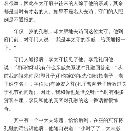
名很重，因此在太守府中往来的人除了他的亲戚，其余
都是当时有才名的人。如果不是名人去访，守门的人照
例是不通报的。
年仅十岁的孔融，却大胆地去访问这位太守。他到
府门前，对守门人说：“我是李太守的亲戚，给我通报一
下。”
守门人通报后，李太守接见了他。李元礼问他
说：“请问你和我有什么亲戚关系呢?”孔融回答道：“从
前我的祖先仲尼(即孔子)和你家的祖先伯阳(指老子，老
子姓李名耳，字伯阳)有师资之尊(孔子曾向老子请教过关
于礼节的问题)，因此，我和你也是世交呀!”当时有很多
贺客在座，李氏和他的宾客对孔融的这一番话都很惊
奇。
其中有一个中大夫陈韪，恰恰后到，在座的宾客将
孔融的话告诉他后，他随口说道：“小时了了，大未必