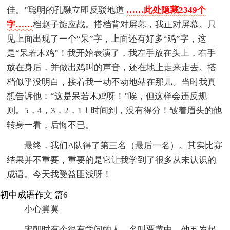
佳。”聪明的孔融立即反驳地道
……此处隐藏2349个
字……
档赵子旋应战。搭档背对屏幕，我正对屏幕。只
见上面出现了一个“呆”字，上面还有好多“鸡”字，这
是“呆若木鸡”！我开始表演了，我左手放在头上，右手
放在身后，并做出鸡叫的声音，还在地上走来走去。搭
档似乎没明白，接着我一动不动地站在那儿。当时我真
想告诉他：“这是呆若木鸡呀！”唉，但这样会违反规
则。5，4，3，2，1！时间到，没有得分！皱着眉头的他
转身一看，后悔不已。
最终，我们A队得了第三名（最后一名）。其实比赛
结果并不重要，重要的是它让我学到了很多从未认识的
成语。今天我受益匪浅呀！
初中成语作文 篇6
小心翼翼
宋朝时有个很有学问的人，名叫贾黄中，他五岁起