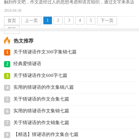
触到作文吧，作文是经过人的思想考虑和语言组织，通过文字来表达
一个主题意义的记叙方法。相信很多朋友都对写作文...
2024-04-30
1
2
3
4
5
首页
上一页
下一页
尾页
热文推荐
关于猜谜语作文300字集锦七篇
1
经典爱情谜语
2
关于猜谜语作文600字七篇
3
实用的猜谜语的作文集锦八篇
4
关于猜谜语的作文合集七篇
5
实用的猜谜语作文集锦七篇
6
关于猜谜语的作文锦集七篇
7
【精选】猜谜语的作文集合七篇
8