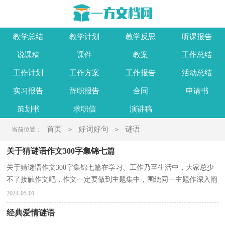
教学总结
教学计划
教学反思
听课报告
说课稿
课件
教案
工作总结
工作计划
工作方案
工作报告
活动总结
实习报告
辞职报告
合同
申请书
策划书
求职信
演讲稿
首页
好词好句
谜语
当前位置：
>
>
关于猜谜语作文300字集锦七篇
关于猜谜语作文300字集锦七篇在学习、工作乃至生活中，大家总少
不了接触作文吧，作文一定要做到主题集中，围绕同一主题作深入阐
述，切忌东拉西扯，主题涣散甚至无主题。一篇什么样的...
2024-05-01
经典爱情谜语