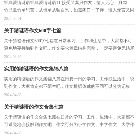
经典爱情谜语经典爱情谜语11.接受又离只作友，情人无心土月勾，
竹已孤竹单思苦，从也单从独自愁，如需闭口一了伴，谁人无言又同
游（爱一个人好难）2.天鹅一去鸟不归，怀念昔日空费心，云破月...
2024-05-01
关于猜谜语作文600字七篇
关于猜谜语作文600字七篇在日常学习、工作和生活中，大家都不可
避免地要接触到作文吧，作文要求篇章结构完整，一定要避免无结尾
作文的出现。那么一般作文是怎么写的呢？下面是小编...
2024-04-30
实用的猜谜语的作文集锦八篇
实用的猜谜语的作文集锦八篇在日复一日的学习、工作或生活中，说
到作文，大家肯定都不陌生吧，作文根据体裁的不同可以分为记叙
文、说明文、应用文、议论文。怎么写作文才能避免踩...
2024-04-30
关于猜谜语的作文合集七篇
关于猜谜语的作文合集七篇在日常的学习、工作、生活中，大家都不
可避免地会接触到作文吧，作文可分为小学作文、中学作文、大学作
文（论文）。你所见过的作文是什么样的呢？下面是小编...
2024-04-30