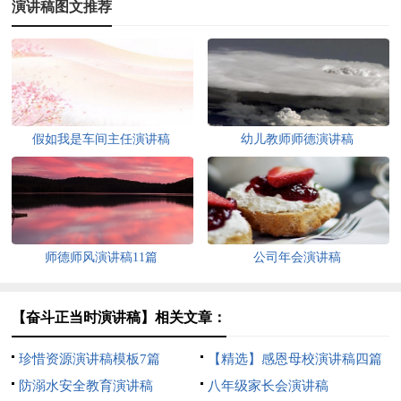
演讲稿图文推荐
假如我是车间主任演讲稿
幼儿教师师德演讲稿
师德师风演讲稿11篇
公司年会演讲稿
【奋斗正当时演讲稿】相关文章：
珍惜资源演讲稿模板7篇
【精选】感恩母校演讲稿四篇
防溺水安全教育演讲稿
八年级家长会演讲稿