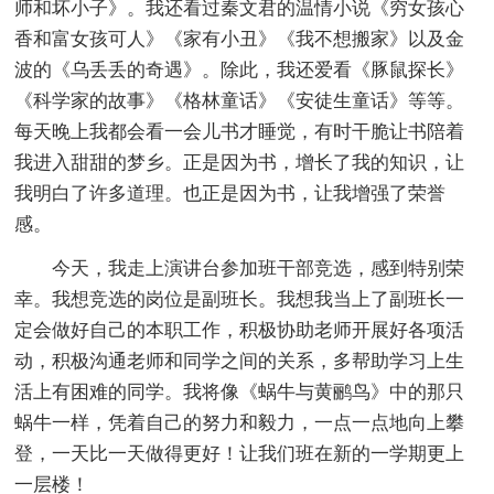
师和坏小子》。我还看过秦文君的温情小说《穷女孩心
香和富女孩可人》《家有小丑》《我不想搬家》以及金
波的《乌丢丢的奇遇》。除此，我还爱看《豚鼠探长》
《科学家的故事》《格林童话》《安徒生童话》等等。
每天晚上我都会看一会儿书才睡觉，有时干脆让书陪着
我进入甜甜的梦乡。正是因为书，增长了我的知识，让
我明白了许多道理。也正是因为书，让我增强了荣誉
感。
今天，我走上演讲台参加班干部竞选，感到特别荣
幸。我想竞选的岗位是副班长。我想我当上了副班长一
定会做好自己的本职工作，积极协助老师开展好各项活
动，积极沟通老师和同学之间的关系，多帮助学习上生
活上有困难的同学。我将像《蜗牛与黄鹂鸟》中的那只
蜗牛一样，凭着自己的努力和毅力，一点一点地向上攀
登，一天比一天做得更好！让我们班在新的一学期更上
一层楼！