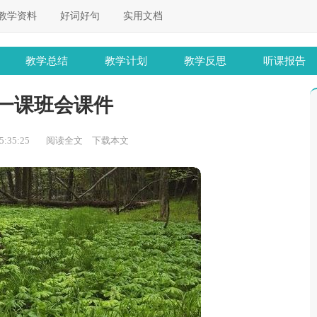
教学资料
好词好句
实用文档
教学总结
教学计划
教学反思
听课报告
一课班会课件
:35:25
阅读全文
下载本文