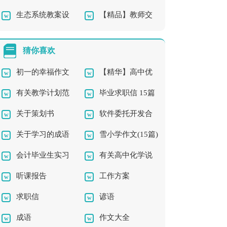
生态系统教案设
【精品】教师交
设计
计
流工作总结3篇
猜你喜欢
初一的幸福作文
【精华】高中优
有关教学计划范
毕业求职信 15篇
秀作文合集九篇
关于策划书
软件委托开发合
文集锦8篇
关于学习的成语
雪小学作文(15篇)
同范本
会计毕业生实习
有关高中化学说
听课报告
工作方案
报告
课稿模板合集8篇
求职信
谚语
成语
作文大全