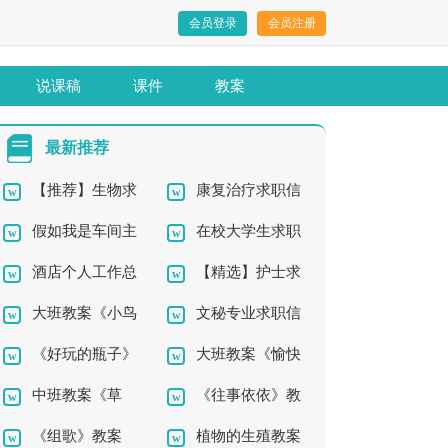
会员登录
会员注册
说课稿
课件
教案
最新推荐
【推荐】生物求
康复治疗求职信
假如我是车间主
在校大学生求职
职信四篇
酒店个人工作总
【精选】护士求
任演讲稿
信
大班教案《小鸟
文秘专业求职信
结
职信三篇
《好玩的瓶子》
大班教案《愉快
小鸟》
合集八篇
中班教案《草
《往事依依》教
小班教案
的自助餐》
《组歌》教案
植物的生殖教案
莓》
案